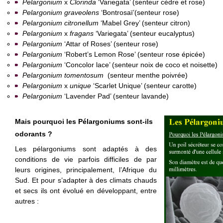
Pelargonium
x
Clorinda
‘Variegata’ (senteur cèdre et rose)
Pelargonium
graveolens
‘Bontrosaï’(senteur rose)
Pelargonium citronellum
‘Mabel Grey’ (senteur citron)
Pelargonium
x
fragans
‘Variegata’ (senteur eucalyptus)
Pelargonium
‘Attar of Roses’ (senteur rose)
Pelargonium
‘Robert’s Lemon Rose’ (senteur rose épicée)
Pelargonium
‘Concolor lace’ (senteur noix de coco et noisette)
Pelargonium
tomentosum
(senteur menthe poivrée)
Pelargonium
x
unique
‘Scarlet Unique’ (senteur carotte)
Pelargonium
‘Lavender Pad’ (senteur lavande)
Mais pourquoi les Pélargoniums sont-ils
odorants ?
Les pélargoniums sont adaptés à des
conditions de vie parfois difficiles de par
leurs origines, principalement, l’Afrique du
Sud. Et pour s’adapter à des climats chauds
et secs ils ont évolué en développant, entre
autres :