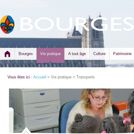
Bourges
Vie pratique
A tout âge
Culture
Patrimoine
Vous êtes ici :
Accueil
> Vie pratique > Transports