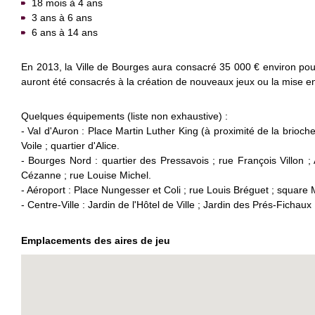
18 mois à 4 ans
3 ans à 6 ans
6 ans à 14 ans
En 2013, la Ville de Bourges aura consacré 35 000 € environ pou
auront été consacrés à la création de nouveaux jeux ou la mise en
Quelques équipements (liste non exhaustive) :
- Val d'Auron : Place Martin Luther King (à proximité de la brioch
Voile ; quartier d'Alice.
- Bourges Nord : quartier des Pressavois ; rue François Villon ;
Cézanne ; rue Louise Michel.
- Aéroport : Place Nungesser et Coli ; rue Louis Bréguet ; square 
- Centre-Ville : Jardin de l'Hôtel de Ville ; Jardin des Prés-Fichaux
Emplacements des aires de jeu